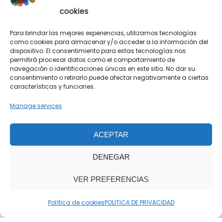
cookies
SOLICITA TU
PRESUPUESTO
Para brindar las mejores experiencias, utilizamos tecnologías
como cookies para almacenar y/o acceder a la información del
dispositivo.
El consentimiento para estas tecnologías nos
Te asesoramos de forma
permitirá procesar datos como el comportamiento de
navegación o identificaciones únicas en este sitio.
No dar su
personalizada
consentimiento o retirarlo puede afectar negativamente a ciertas
características y funciones.
Manage services
SOLICITAR PRESUPUESTO
ACEPTAR
DENEGAR
VER PREFERENCIAS
ALL IN ONE
STEEL WORLD CONTAINER © 2022 CREATED BY
Política de cookies
POLITICA DE PRIVACIDAD
ALVARO ALLELY