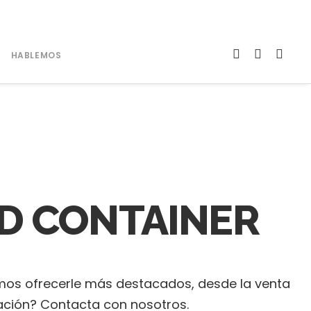
julio@steelworldcontainer.com - nicolas@steelworldcontainer.com
HABLEMOS
D CONTAINER
emos ofrecerle más destacados, desde la venta
ción? Contacta con nosotros.