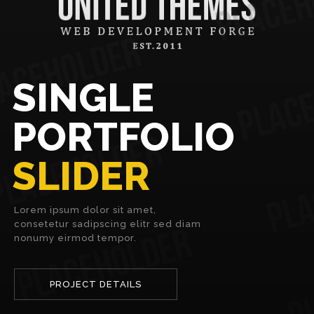
SINGLE
PORTFOLIO
SLIDER
Lorem ipsum dolor sit amet,
consetetur sadipscing elitr sed diam
nonumy eirmod tempor.
PROJECT DETAILS